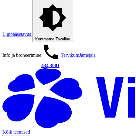
Ligipääsetavus
Kontrastne
Tavaline
Info ja broneerimine
Tervikum
Jämejala
434 3001
Kõik teenused