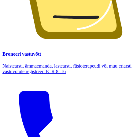
Broneeri vastuvõtt
Naistearsti, ämmaemanda, lastearsti, füsioterapeudi või muu eriarsti
vastuvõtule registreeri E–R 8–16