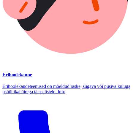
Erihoolekanne
Erihoolekandeteenused on mõeldud raske, sügava või püsiva kuluga
psüühikahäirega täisealistele. Info