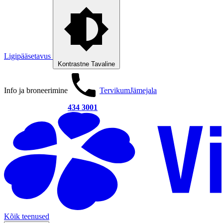
Ligipääsetavus
Kontrastne
Tavaline
Info ja broneerimine
Tervikum
Jämejala
434 3001
Kõik teenused